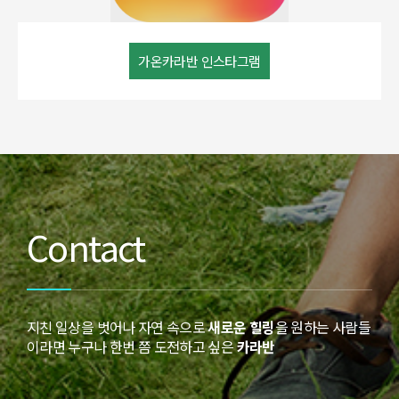
가온카라반 인스타그램
Contact
지친 일상을 벗어나 자연 속으로
새로운 힐링
을 원하는 사람들
이라면 누구나 한번 쯤 도전하고 싶은
카라반