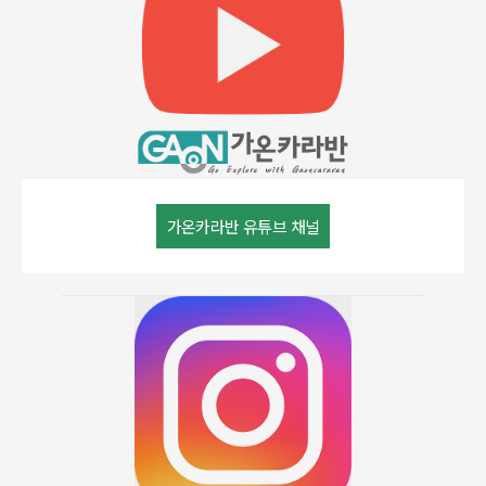
가온카라반 유튜브 채널